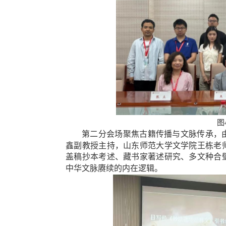
图
第二分会场聚焦古籍传播与文脉传承，
鑫副教授
主持，山东师范大学文学院王栋老
盖稿抄本
考述
、藏书家著述研究
、
多文种合
中华文脉赓续的内在逻辑。