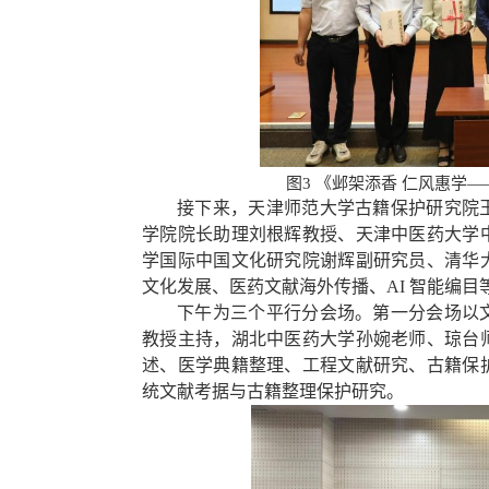
图3
《邺架添香 仁风惠学
接下来，天津师范大学古籍保护研究院
学院院长助理刘根辉教授
、
天津中医药大学
学国际中国文化研究院谢辉副研究员
、清华
文化发展、
医药文献
海外
传播、AI 智能编
下午为三个平行分会场。第一分会场以
教授主持，湖北中医药大学孙婉老师、琼台
述、医学典籍整理、工程文献研究、古籍保
统文献考据与古籍整理保护研究。