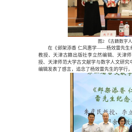
图2
《古籍数字
在《邺架添香 仁风惠学——杨效雷先
教授、天津古籍出版社李立然编辑、天津师
授、天津师范大学古文献学与数字人文研究
编辑发表了感言，追念了杨效雷先生的学行