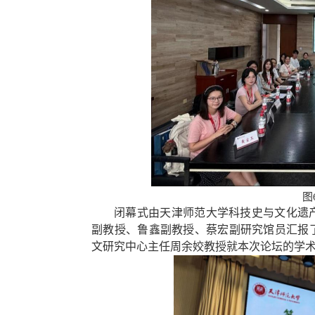
图
闭幕式
由
天津师范大学科技史与文化遗
副教授、鲁鑫副教授、蔡宏副研究馆员汇报
文研究中心主任周余姣教授就
本次论坛
的
学