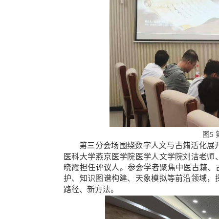
图
5
第三分会场围绕数字人文与古籍活化展
医科大学燕京医学院医学人文学院刘洁
老师
晓霞担任评议人。参会学者聚焦
中医古籍
、
护、知识图谱构建、天象模拟等前沿领域，
路径、新方法。